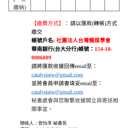
繳納
)
【繳費方式】
：
請以匯款
(
轉帳
)
方式
繳交
帳號戶名
:
社團法人台灣觸媒學會
華南銀行
(
台大分行
)
帳號：
154-10-
0006809
請將匯款收據回傳
email
至：
catalysistw@gmail.com
並將會員申請書填妥
email
至：
catalysistw@gmail.com
秘書處會與您聯繫收據開立與寄送相
關事宜。
聯絡人：曾怡享 秘書長