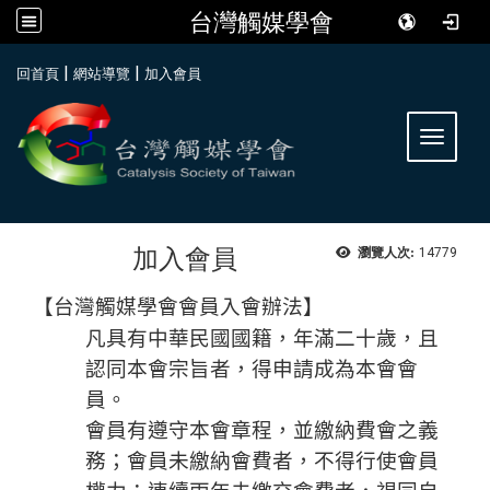
台灣觸媒學會
:::
|
|
回首頁
網站導覽
加入會員
Toggle 
加入會員
瀏覽人次:
14779
【台灣觸媒學會會員入會辦法】
凡具有中華民國國籍，年滿二十歲，且
認同本會宗旨者，得申請成為本會會
員。
會員有遵守本會章程，並繳納費會之義
務；會員未繳納會費者，不得行使會員