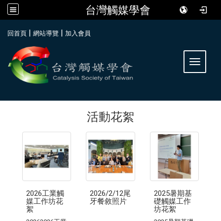
台灣觸媒學會
:::
|
|
回首頁
網站導覽
加入會員
Toggle 
活動花絮
2026工業觸
2026/2/12尾
2025暑期基
媒工作坊花
牙餐敘照片
礎觸媒工作
絮
坊花絮