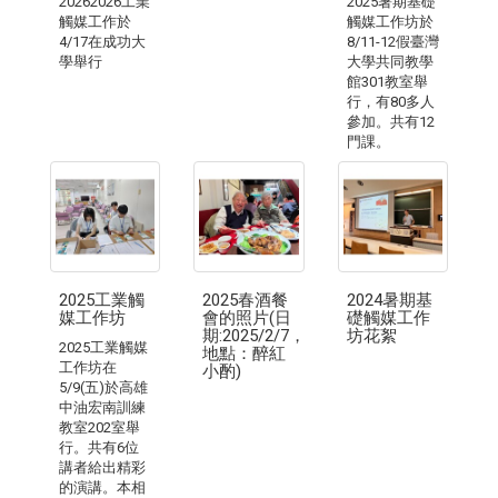
20262026工業
2025暑期基礎
觸媒工作於
觸媒工作坊於
4/17在成功大
8/11-12假臺灣
學舉行
大學共同教學
館301教室舉
行，有80多人
參加。共有12
門課。
2025工業觸
2025春酒餐
2024暑期基
媒工作坊
會的照片(日
礎觸媒工作
期:2025/2/7，
坊花絮
2025工業觸媒
地點：醉紅
工作坊在
小酌)
5/9(五)於高雄
中油宏南訓練
教室202室舉
行。共有6位
講者給出精彩
的演講。本相