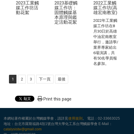
2023工業觸
2023基礎觸
2022工業觸
媒工作坊活
媒工作坊：
媒工作坊(高
動花絮
固體觸媒基
雄宏南教室)
本原理與鑑
2022年工業觸
定活動花絮
媒工作坊在8
月30日於高雄
中油宏南教室
舉行，邀請學/
業界專家給出
6場演講，共
有50名學員報
名參加。
1
2
3
下一頁
最後
Print this page
本網站著作權屬於台灣觸媒學會，請詳見
使用規則
。 電話：02-33663025
地址：台北市羅斯福路4段1號台灣大學化工系台灣觸媒學會 E-Mail：
catalysistw@gmail.com