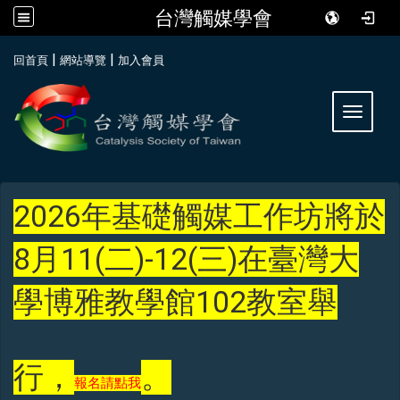
台灣觸媒學會
:::
|
|
回首頁
網站導覽
加入會員
Toggle 
2026年基礎觸媒工作坊將於
8月11(二)-12(三)在臺灣大
學博雅教學館102教室舉
行，
。
報名請點我