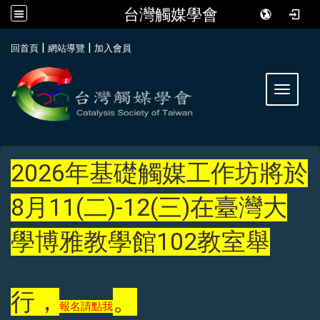
台灣觸媒學會
:::
|
|
回首頁
網站導覽
加入會員
Toggle 
2026年基礎觸媒工作坊將於
8月11(二)-12(三)在臺灣大
學博雅教學館102教室舉
行，
。
報名請點我