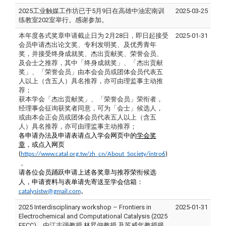
2025工业触媒工作坊已于5月9日在高雄中油宏南训
2025-03-25
练教室202室举行。感谢参加。
本年度各式奖章申请截止日为 2月28日，即日起接受
2025-01-31
会员申请杰出论文奖、专利发明奖、及优秀青年
奖，并接受终身成就奖、杰出贡献奖、荣誉会员、
及会士之推荐，其中「终身成就奖」、「杰出贡献
奖」、「荣誉会员」由本会会员或团体会员代表五
人以上（含五人）具名推荐，亦可由理监事主动推
荐；
获本学会「杰出贡献奖」、「荣誉会员」荣衔者，
经理事会征询获奖者同意，可为「会士」候选人，
或由本会正会员或团体会员代表五人以上（含五
人）具名推荐，亦可由理监事主动推荐；
各申请办法及申请表请点入学会网页中的
学会奖
章
，或点入
网页
(
https://www.catal.org.tw/zh_cn/About_Society/intro6
)
，
请各位会员踊跃申请上述各奖章与推荐荣衔候选
人，申请资料与表单请先寄送至学会信箱：
。
catalysistw@gmail.com
2025 Interdisciplinary workshop – Frontiers in
2025-01-31
Electrochemical and Computational Catalysis (2025
FECC)，由江志强教授,林昇佃教授,及苏威年教授规