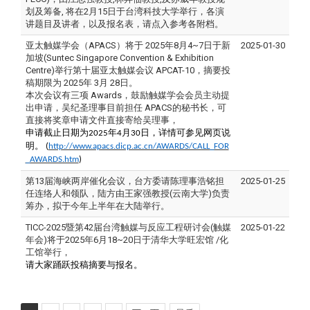
划及筹备, 将在2月15日于台湾科技大学举行，各演
讲题目及讲者，以及报名表，请点入参考各附档。
亚太触媒学会（APACS）将于 2025年8月4~7日于新
2025-01-30
加坡(Suntec Singapore Convention & Exhibition
Centre)举行第十届亚太触媒会议 APCAT-10，摘要投
稿期限为 2025年 3月 28日。
本次会议有三项 Awards，鼓励触媒学会会员主动提
出申请，吴纪圣理事目前担任 APACS的秘书长，可
直接将奖章申请文件直接寄给吴理事，
申请截止日期为
年
月
日，详情可参见网页说
2025
4
30
明。
(
http://www.apacs.dicp.ac.cn/AWARDS/CALL_FOR
_AWARDS.htm
)
第13届海峡两岸催化会议，台方委请陈理事浩铭担
2025-01-25
任连络人和领队，陆方由王家强教授(云南大学)负责
筹办，拟于今年上半年在大陆举行。
TICC-2025暨第42届台湾触媒与反应工程研讨会(触媒
2025-01-22
年会)将于2025年6月18~20日于清华大学旺宏馆 /化
工馆举行，
请大家踊跃投稿摘要与报名。