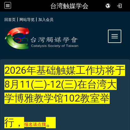
台湾触媒学会
:::
|
|
回首页
网站导览
加入会员
Toggle 
2026年基础触媒工作坊将于
8月11(二)-12(三)在台湾大
学博雅教学馆102教室举
行，
。
报名请点我