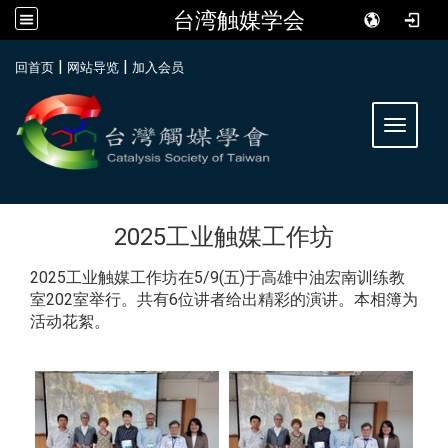
台湾触媒学会
:::
|
|
回首页
网站导览
加入会员
Toggle 
2025工业触媒工作坊
2025工业触媒工作坊在5/9(五)于高雄中油宏南训练教
室202室举行。共有6位讲者给出精彩的演讲。本相簿为
活动花絮。