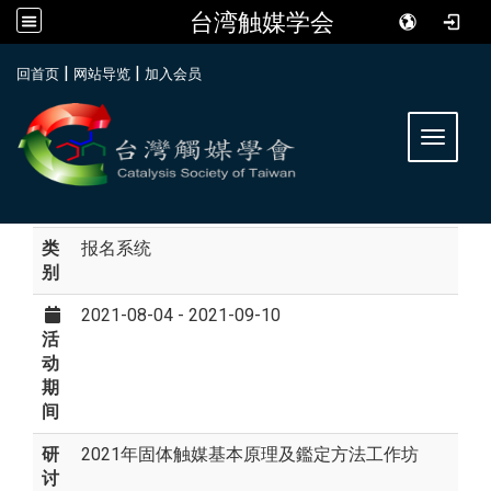
台湾触媒学会
:::
|
|
回首页
网站导览
加入会员
Toggle 
类
报名系统
别
2021-08-04 - 2021-09-10
活
动
期
间
研
2021年固体触媒基本原理及鑑定方法工作坊
讨