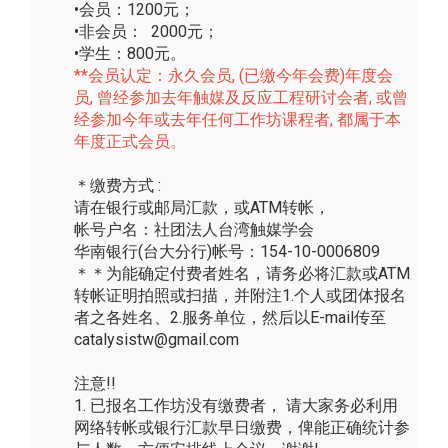
•会员：1200元；
•非会员： 2000元；
•学生：800元。
**会员认定：永久会员, (已缴今年会费)年度会
员, 曾经参加去年触媒及反应工程研讨会者, 或曾
经参加今年或去年任何工作坊课程者, 都属于本
年度正式会员。
＊缴费方式 :
请在银行或邮局汇款，或ATM转帐，
帐号户名：社团法人台湾触媒学会
华南银行(台大分行)帐号：154-10-0006809
＊＊为能确定付费者姓名，请务必将汇款或ATM
转帐证明拍照或扫描，并附注1.个人或团体报名
者之各姓名、2.服务单位，然后以E-mail传至
catalysistw@gmail.com
注意!!
1. 已报名工作坊没有缴费者， 请大家务必利用
网络转帐或银行汇款早日缴费，俾能正确统计参