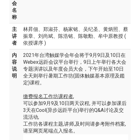
会
名
称
主
林昇佃、郑淑芬、杨家铭、吴纪圣、黄炳照、蔡
讲
振章、刘尚斌、陈浩铭、陈敬勳、牟中原教授 (
者
依授课序 )
内
2021年台湾触媒学会年会将于9月9日及10日在
容
Webex远距会议平台举行，9日上午举行各大会
说
专题演讲以及年度会员大会，下午开始至10日
明
全天则举行暑期工作坊(固体触媒基本原理及鑑
定)课程。
缴费报名工作坊课程者
,
可以参加9月9及10日两天议程, 并可以参加课后
3天在Cool(异步远距平台)举行的Q&A讨论及交
流活动,
工作坊各课程主题,讲师,及时间请参考附件档案,
请至网页尾端点入报名。