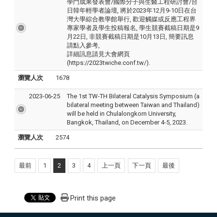
學門成果發表會/國際分子與生醫工程研討會/台
日韓年輕學者論壇, 將於2023年12月9-10日在台
灣大學綜合教學館舉行, 歡迎觸媒或反應工程界
專家學者及學生投稿報名, 學生競賽截稿日期是9
月22日, 非競賽截稿日期是10月13日, 簡要訊息
請點入參考,
詳細訊息請見大會網頁
(https://2023twiche.conf.tw/).
瀏覽人次
1678
2023-06-25
The 1st TW-TH Bilateral Catalysis Symposium (a
bilateral meeting between Taiwan and Thailand)
will be held in Chulalongkorn University,
Bangkok, Thailand, on December 4-5, 2023.
瀏覽人次
2574
最前
1
2
3
4
上一頁
下一頁
最後
Print this page