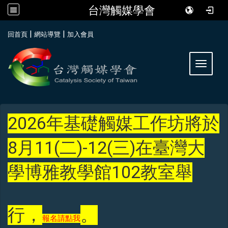
台灣觸媒學會
:::
|
|
回首頁
網站導覽
加入會員
Toggle 
2026年基礎觸媒工作坊將於
8月11(二)-12(三)在臺灣大
學博雅教學館102教室舉
行，
。
報名請點我