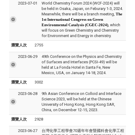
2023-07-01
World Chemistry Forum 2024 (WCF-2024) will
be held in Osaka, Japan, on Feburary 1-3, 2024.
Meanwhile, there will be a branch meeting,
The
1st International Congress on Green
Environmental Catalysis (CGEC-2024)
,
which
will focus on Green Chemistry and Chemistry
for Environment and Energy in chemistry.
瀏覽人次
2755
2023-06-29
49th Conference on the Physics and Chemistry
of Surfaces and Interfaces (PCSI-49) will be
held at La Fonda Hotel in Santa Fe, New
Mexico, USA, on January 14-18, 2024.
瀏覽人次
3002
2023-06-28
9th Asian Conference on Colloid and Interface
Science 2023, will be held at the Chinese
University of Hong Kong, Hong Kong SAR,
China, on December 12-15, 2023.
瀏覽人次
2928
2023-06-27
台灣化學工程學會70週年年會暨國科會化學工程