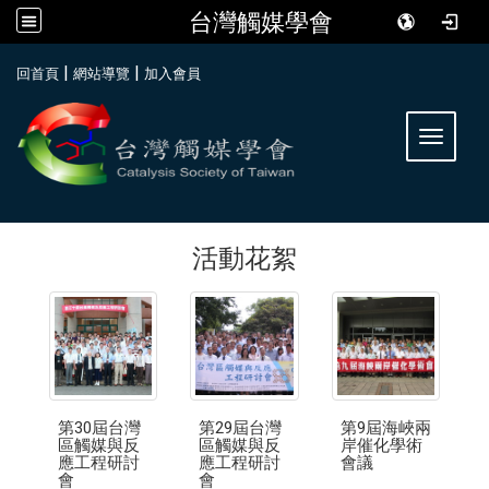
台灣觸媒學會
:::
|
|
回首頁
網站導覽
加入會員
Toggle 
活動花絮
第30屆台灣
第29屆台灣
第9屆海峽兩
區觸媒與反
區觸媒與反
岸催化學術
應工程研討
應工程研討
會議
會
會